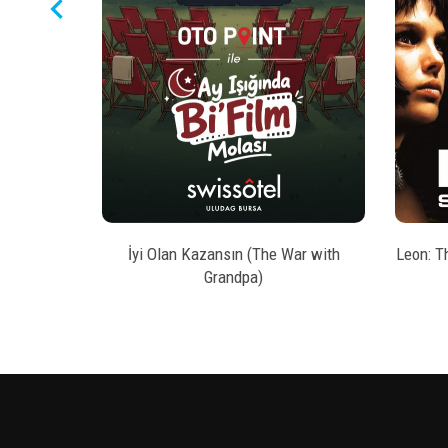
keyboard_arrow_left
style
AL
BILET SATIN AL
kesi
İyi Olan Kazansın (The War with
Leon: T
Grandpa)