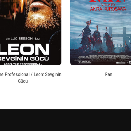
style
style
BILET SATIN AL
BILET SATIN AL
he Professional / Leon: Sevginin
Ran
Gücü