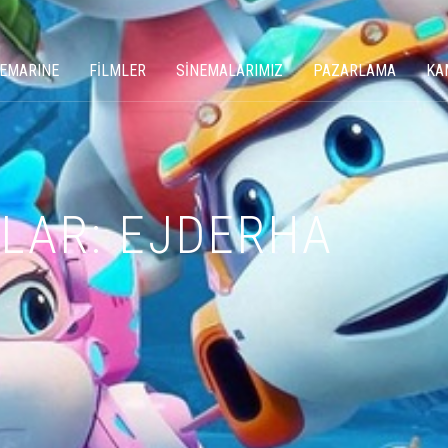
NEMARINE
FİLMLER
SİNEMALARIMIZ
PAZARLAMA
KA
LAR: EJDERHA