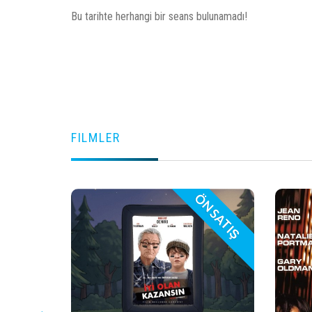
Bu tarihte herhangi bir seans bulunamadı!
FILMLER
N SATIŞ
ÖN SATIŞ
play_arrow