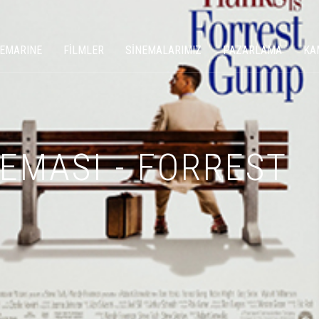
NEMARINE
FİLMLER
SİNEMALARIMIZ
PAZARLAMA
KA
NEMASI - FORREST