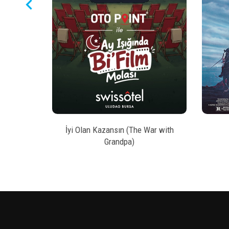
keyboard_arrow_left
style
AL
BILET SATIN AL
kesi
İyi Olan Kazansın (The War with
Grandpa)