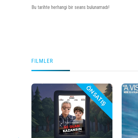
Bu tarihte herhangi bir seans bulunamadı!
FILMLER
N SATIŞ
ÖN SATIŞ
play_arrow