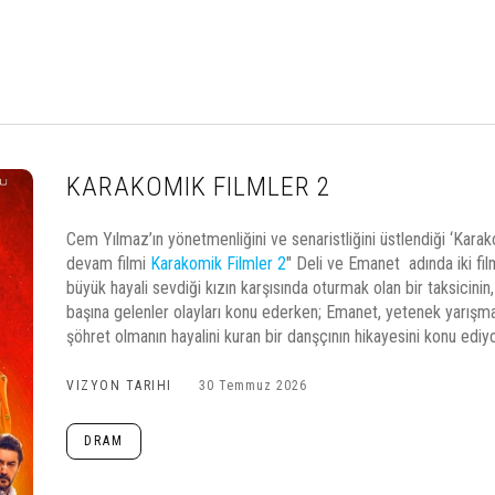
KARAKOMIK FILMLER 2
Cem Yılmaz’ın yönetmenliğini ve senaristliğini üstlendiği ‘Karako
devam filmi
Karakomik Filmler 2
" Deli ve Emanet adında iki fil
büyük hayali sevdiği kızın karşısında oturmak olan bir taksicin
başına gelenler olayları konu ederken; Emanet, yetenek yarışma
şöhret olmanın hayalini kuran bir danşçının hikayesini konu ediyo
VIZYON TARIHI
30 Temmuz 2026
DRAM