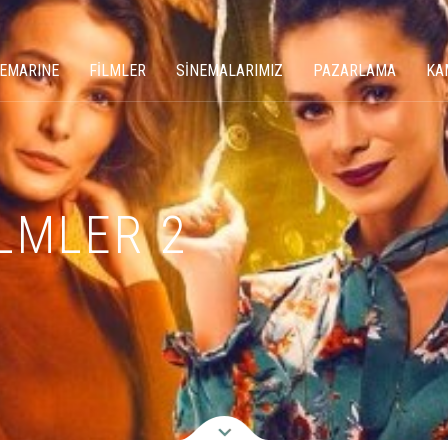
NEMARINE
FİLMLER
SİNEMALARIMIZ
PAZARLAMA
KA
LMLER 2