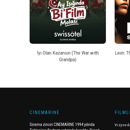
style
AL
BILET SATIN AL
kesi
İyi Olan Kazansın (The War with
Leon: T
Grandpa)
CINEMARINE
FILML
Sinema zinciri CINEMARINE 1994 yılında
Vizyond