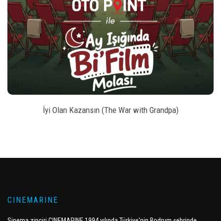
style
BILET SATIN AL
İyi Olan Kazansın (The War with Grandpa)
CINEMARINE
Sinema zinciri CINEMARINE 1994 yılında Türkiye'nin Bodrum şehrinde