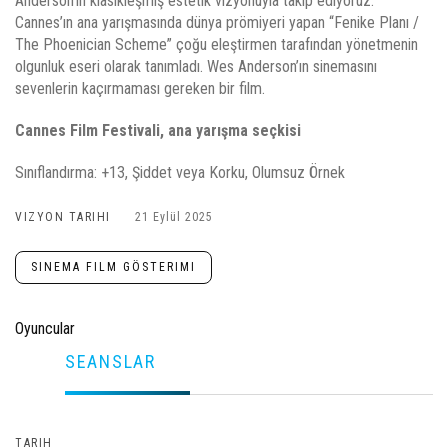
Anderson’ın klasikleşmiş estetik vizyonuyla takip ediyoruz.
Cannes’ın ana yarışmasında dünya prömiyeri yapan “Fenike Planı /
The Phoenician Scheme” çoğu eleştirmen tarafından yönetmenin
olgunluk eseri olarak tanımladı. Wes Anderson’ın sinemasını
sevenlerin kaçırmaması gereken bir film.
Cannes Film Festivali, ana yarışma seçkisi
Sınıflandırma: +13, Şiddet veya Korku, Olumsuz Örnek
VIZYON TARIHI
21 Eylül 2025
SINEMA FILM GÖSTERIMI
Oyuncular
SEANSLAR
TARIH