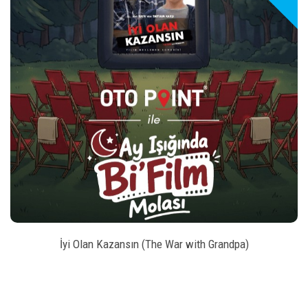
play_arrow
_left
keybo
style
BILET SATIN AL
İyi Olan Kazansın (The War with Grandpa)