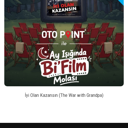
play_arrow
_left
keybo
style
BILET SATIN AL
İyi Olan Kazansın (The War with Grandpa)