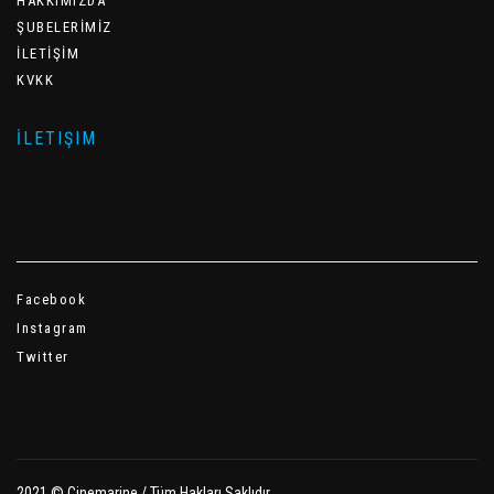
HAKKIMIZDA
ŞUBELERİMİZ
İLETİŞİM
KVKK
İLETIŞIM
Facebook
Instagram
Twitter
2021 © Cinemarine / Tüm Hakları Saklıdır.