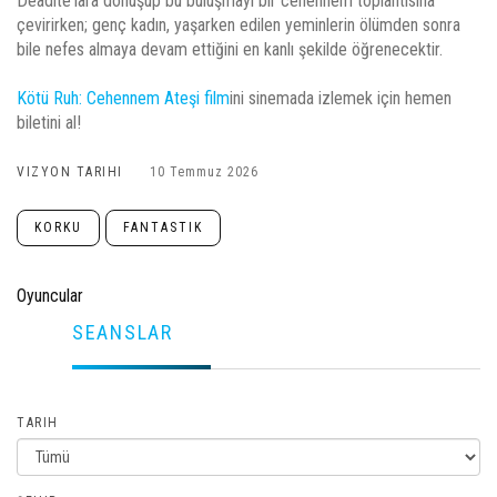
Deadite'lara dönüşüp bu buluşmayı bir cehennem toplantısına
çevirirken; genç kadın, yaşarken edilen yeminlerin ölümden sonra
bile nefes almaya devam ettiğini en kanlı şekilde öğrenecektir.
Kötü Ruh: Cehennem Ateşi film
ini sinemada izlemek için hemen
biletini al!
VIZYON TARIHI
10 Temmuz 2026
KORKU
FANTASTIK
Oyuncular
SEANSLAR
TARIH