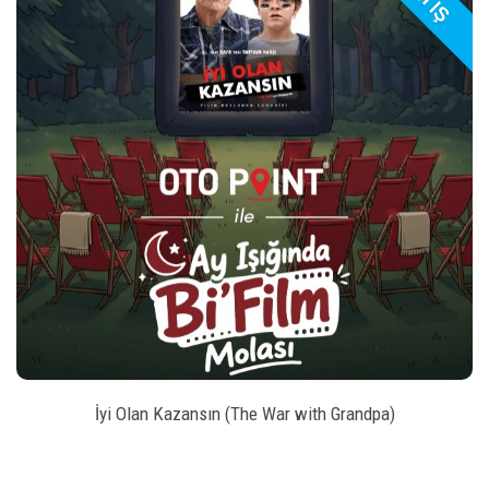
play_arrow
_left
keybo
style
BILET SATIN AL
İyi Olan Kazansın (The War with Grandpa)