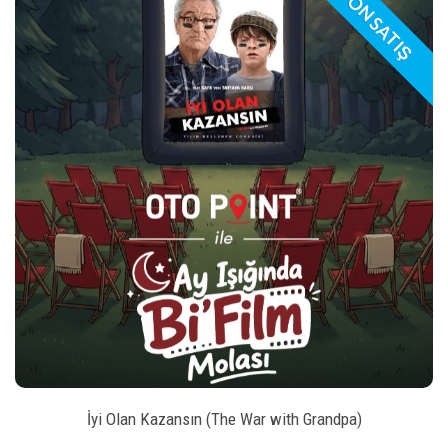
ÖN SATIŞ
play_arrow
_left
keybo
style
BILET SATIN AL
İyi Olan Kazansın (The War with Grandpa)