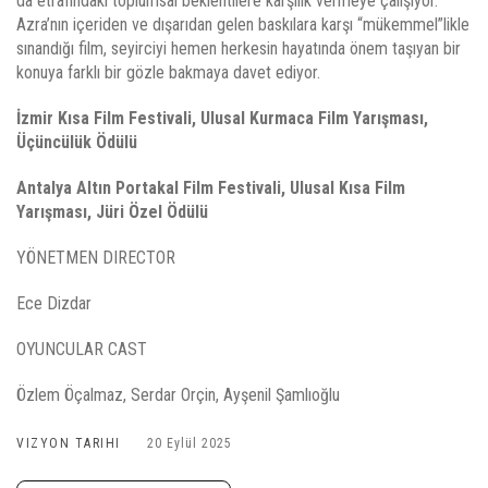
da etrafındaki toplumsal beklentilere karşılık vermeye çalışıyor.
Azra’nın içeriden ve dışarıdan gelen baskılara karşı “mükemmel”likle
sınandığı film, seyirciyi hemen herkesin hayatında önem taşıyan bir
konuya farklı bir gözle bakmaya davet ediyor.
İzmir Kısa Film Festivali, Ulusal Kurmaca Film Yarışması,
Üçüncülük Ödülü
Antalya Altın Portakal Film Festivali, Ulusal Kısa Film
Yarışması, Jüri Özel Ödülü
YÖNETMEN DIRECTOR
Ece Dizdar
OYUNCULAR CAST
Özlem Öçalmaz, Serdar Orçin, Ayşenil Şamlıoğlu
VIZYON TARIHI
20 Eylül 2025