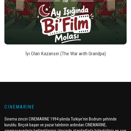
style
BILET SATIN AL
İyi Olan Kazansın (The War with Grandpa)
CINEMARINE
Sinema zinciri CINEMARINE 1994 yılında Türkiye'nin Bodrum şehrinde
kuruldu. Birçok başarı ve pazar talebinin ardından CINEMARINE,
sinemaseverlerin beklentilerinin ötesinde standartlarla birleştirilmiş en son