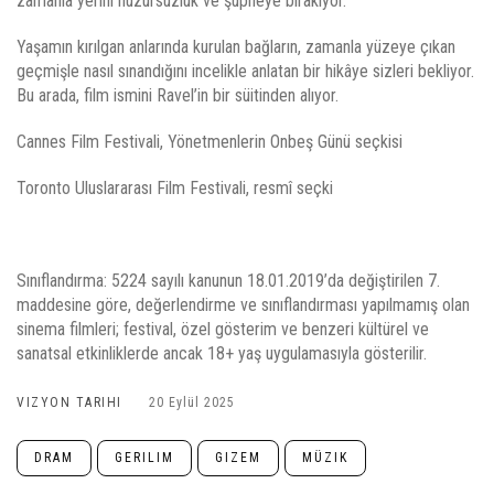
zamanla yerini huzursuzluk ve şüpheye bırakıyor.
Yaşamın kırılgan anlarında kurulan bağların, zamanla yüzeye çıkan
geçmişle nasıl sınandığını incelikle anlatan bir hikâye sizleri bekliyor.
Bu arada, film ismini Ravel’in bir süitinden alıyor.
Cannes Film Festivali, Yönetmenlerin Onbeş Günü seçkisi
Toronto Uluslararası Film Festivali, resmî seçki
Sınıflandırma: 5224 sayılı kanunun 18.01.2019’da değiştirilen 7.
maddesine göre, değerlendirme ve sınıflandırması yapılmamış olan
sinema filmleri; festival, özel gösterim ve benzeri kültürel ve
sanatsal etkinliklerde ancak 18+ yaş uygulamasıyla gösterilir.
VIZYON TARIHI
20 Eylül 2025
DRAM
GERILIM
GIZEM
MÜZIK