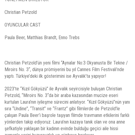
Christian Petzold
OYUNCULAR CAST
Paula Beer, Matthias Brandt, Enno Trebs
Christian Petzold’ün yeni filmi “Aynalar No:3 Okyanusta Bir Tekne /
Miroirs No. 3“, dünya prömiyerini bu yıl Cannes Film Festivali’nde
yaptı. Türkiye’deki ilk gösterimini ise Ayvalık’ta yapıyor!
2023’te “Kızıl Gökyüzü” ile Ayvalık seyircisiyle buluşan Christian
Petzold, “Miroirs No. 3“da bir araba kazasından mucize eseri
kurtulan Laura’nın iyileşme sürecini anlatıyor. “Kızıl Gökyüzü”nün yanı
sıra “Undine”, “Transit” ve “Frantz” gibi filmlerde de Petzold’le
çalışan Paula Beer’i başrole taşıyan filmde travmanın etkilerini farklı
yönlerden takip ediyoruz. Laura’nın kazaya tanık olan ve ona anne
şefkatiyle yaklaşan bir kadının evinde bulduğu geçici aile hissi