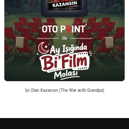
play_arrow
_left
keybo
style
BILET SATIN AL
İyi Olan Kazansın (The War with Grandpa)