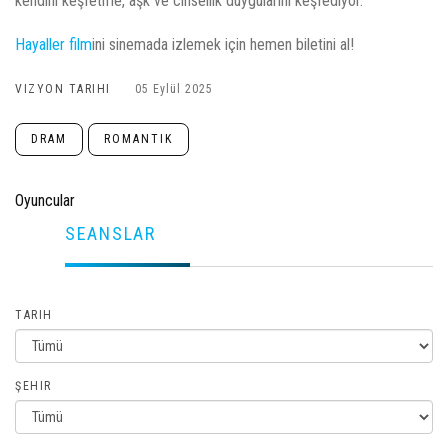
kendini keşfetme, aşk ve cinsellik duygularını keşfediyor.
Hayaller film
ini sinemada izlemek için hemen biletini al!
VIZYON TARIHI
05 Eylül 2025
DRAM
ROMANTIK
Oyuncular
SEANSLAR
TARIH
ŞEHIR