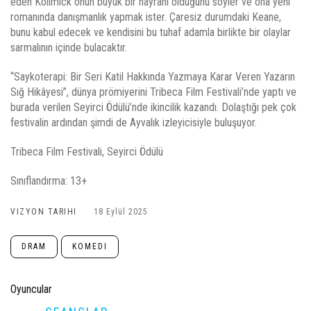
eden Kollmick onun büyük bir hayranı olduğunu söyler ve ona yeni
romanında danışmanlık yapmak ister. Çaresiz durumdaki Keane,
bunu kabul edecek ve kendisini bu tuhaf adamla birlikte bir olaylar
sarmalının içinde bulacaktır.
“Saykoterapi: Bir Seri Katil Hakkında Yazmaya Karar Veren Yazarın
Sığ Hikâyesi”, dünya prömiyerini Tribeca Film Festivali’nde yaptı ve
burada verilen Seyirci Ödülü’nde ikincilik kazandı. Dolaştığı pek çok
festivalin ardından şimdi de Ayvalık izleyicisiyle buluşuyor.
Tribeca Film Festivali, Seyirci Ödülü
Sınıflandırma: 13+
VIZYON TARIHI
18 Eylül 2025
DRAM
KOMEDI
Oyuncular