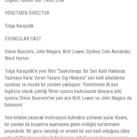
English; Turkish sub. | ABD USA
YÖNETMEN DIRECTOR
Tolga Karaçelik
OYUNCULAR CAST
Steve Buscemi, John Magaro, Britt Lower, Sydney Cole Alexander,
Ward Horton
Tolga Karaçelik’in yeni filmi “Saykoterapi: Bir Seri Katil Hakkında
Yazmaya Karar Veren Yazarın Sığ Hikâyesi” seri katil anlatılarına
oyunbaz ve mizahi bir yönden yaklaşıyor. Yönetmenin ilk kez
İngilizce olarak çektiği filmin oyuncu kadrosunda dünyaca ünlü
oyuncu Steve Buscemi'nin yanı sıra Britt Lower ve John Magaro da
bulunuyor.
Yeni kitabını yazacak motivasyon bulmakta zorlanan yazar Keane,
bir yandan da boşanma aşamasına gelen evliliğini kurtarmanın
peşindedir. Bir gece tanıştığı ve emekli bir seri katil olduğunu iddia