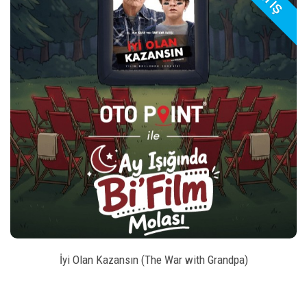
play_arrow
_left
keybo
style
BILET SATIN AL
İyi Olan Kazansın (The War with Grandpa)