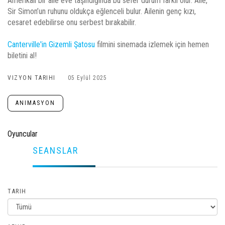
Amerikalı bir aile eve taşındığında bu sefer durum farklı olur. Aile,
Sir Simon’un ruhunu oldukça eğlenceli bulur. Ailenin genç kızı,
cesaret edebilirse onu serbest bırakabilir.
Canterville'in Gizemli Şatosu
filmini sinemada izlemek için hemen
biletini al!
VIZYON TARIHI
05 Eylül 2025
ANIMASYON
Oyuncular
SEANSLAR
TARIH