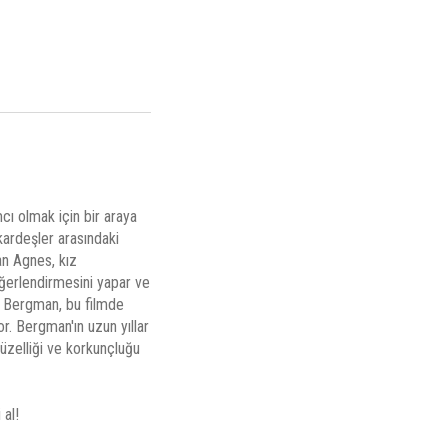
cı olmak için bir araya
ardeşler arasındaki
an Agnes, kız
eğerlendirmesini yapar ve
 Bergman, bu filmde
. Bergman'ın uzun yıllar
güzelliği ve korkunçluğu
 al!