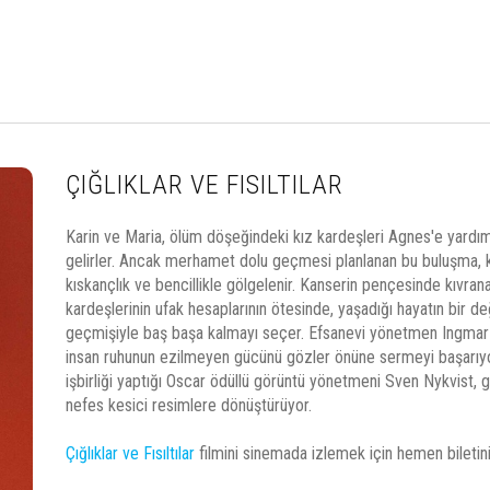
ÇIĞLIKLAR VE FISILTILAR
Karin ve Maria, ölüm döşeğindeki kız kardeşleri Agnes'e yardım
gelirler. Ancak merhamet dolu geçmesi planlanan bu buluşma, k
kıskançlık ve bencillikle gölgelenir. Kanserin pençesinde kıvran
kardeşlerinin ufak hesaplarının ötesinde, yaşadığı hayatın bir d
geçmişiyle baş başa kalmayı seçer. Efsanevi yönetmen Ingmar
insan ruhunun ezilmeyen gücünü gözler önüne sermeyi başarıyor
işbirliği yaptığı Oscar ödüllü görüntü yönetmeni Sven Nykvist, 
nefes kesici resimlere dönüştürüyor.
Çığlıklar ve Fısıltılar
filmini sinemada izlemek için hemen biletini