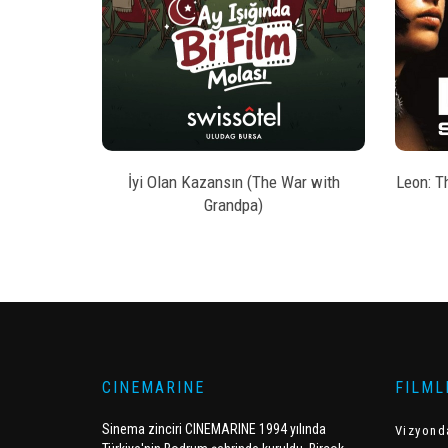
style
AL
BILET SATIN AL
kesi
İyi Olan Kazansın (The War with
Leon: T
Grandpa)
CINEMARINE
FILML
Sinema zinciri CINEMARINE 1994 yılında
Vizyond