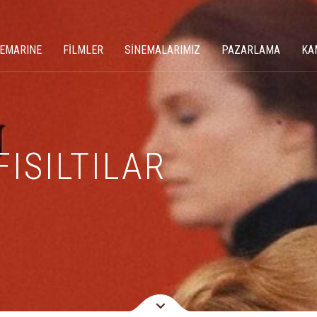
NEMARINE
FİLMLER
SİNEMALARIMIZ
PAZARLAMA
KA
FISILTILAR