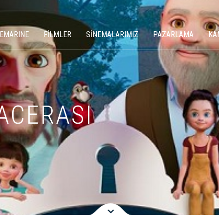
NEMARINE
FİLMLER
SİNEMALARIMIZ
PAZARLAMA
KA
ACERASI