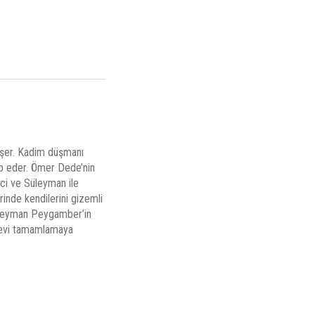
düşer. Kadim düşmanı
ip eder. Ömer Dede’nin
aci ve Süleyman ile
erinde kendilerini gizemli
 Süleyman Peygamber’in
örevi tamamlamaya