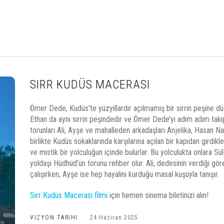
SIRR KUDÜS MACERASI
Ömer Dede, Kudüs'te yüzyıllardır açılmamış bir sırrın peşine 
Ethan da aynı sırrın peşindedir ve Ömer Dede’yi adım adım tak
torunları Ali, Ayşe ve mahalleden arkadaşları Anjelika, Hasan N
birlikte Kudüs sokaklarında karşılarına açılan bir kapıdan girdikl
ve mistik bir yolculuğun içinde bulurlar. Bu yolculukta onlara
yoldaşı Hüdhüd’ün torunu rehber olur. Ali, dedesinin verdiği g
çalışırken, Ayşe ise hep hayalini kurduğu masal kuşuyla tanışır.
Sırr Kudüs Macerası filmi
için hemen sinema biletinizi alın!
VIZYON TARIHI
24 Haziran 2025