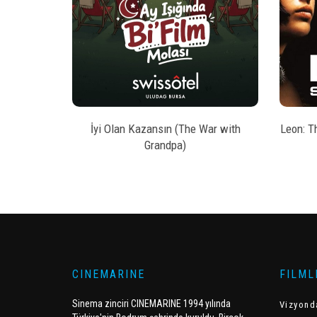
style
AL
BILET SATIN AL
kesi
İyi Olan Kazansın (The War with
Leon: T
Grandpa)
CINEMARINE
FILML
Sinema zinciri CINEMARINE 1994 yılında
Vizyond