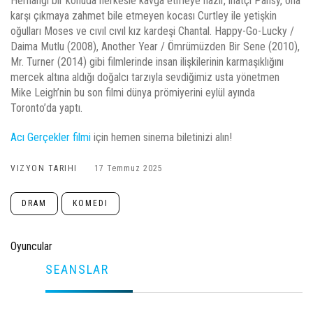
Herhangi bir konuda herkesle kavga etmeye hazır, inatçı Pansy, ona
karşı çıkmaya zahmet bile etmeyen kocası Curtley ile yetişkin
oğulları Moses ve cıvıl cıvıl kız kardeşi Chantal. Happy-Go-Lucky /
Daima Mutlu (2008), Another Year / Ömrümüzden Bir Sene (2010),
Mr. Turner (2014) gibi filmlerinde insan ilişkilerinin karmaşıklığını
mercek altına aldığı doğalcı tarzıyla sevdiğimiz usta yönetmen
Mike Leigh’nin bu son filmi dünya prömiyerini eylül ayında
Toronto’da yaptı.
Acı Gerçekler filmi
için hemen sinema biletinizi alın!
VIZYON TARIHI
17 Temmuz 2025
DRAM
KOMEDI
Oyuncular
SEANSLAR