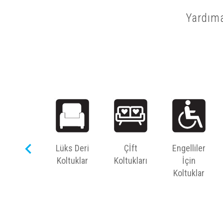
Yardıma
keyboard_arrow_left
Büyük
Lüks Deri
Çİft
Engelliler
Ekran
Koltuklar
Koltukları
İçin
Koltuklar