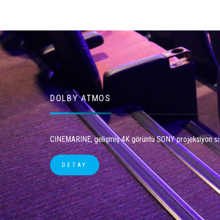
DOLBY ATMOS
CINEMARINE, gelişmiş 4K görüntü SONY projeksiyon sis
DETAY