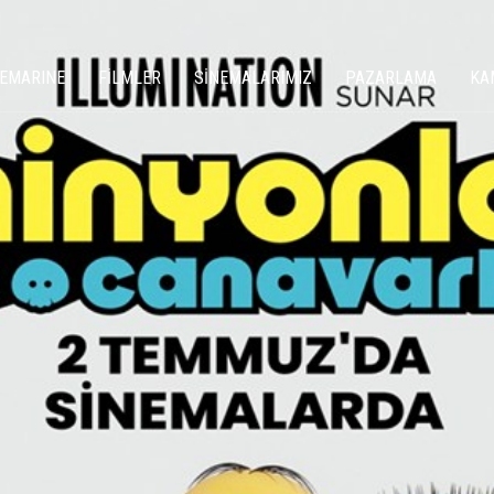
NEMARINE
FİLMLER
SİNEMALARIMIZ
PAZARLAMA
KA