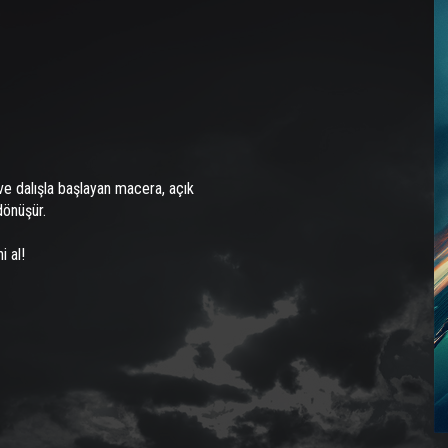
i ve dalışla başlayan macera, açık
dönüşür.
i al!