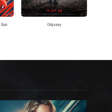
 Gün
Odyssey