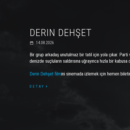
DERIN DEHŞET
14.08.2026
date_range
Bir grup arkadaş unutulmaz bir tatil için yola çıkar. Part
denizde suçluların saldırısına uğrayınca hızla bir kabusa 
Derin Dehşet film
ini sinemada izlemek için hemen biletin
DETAY
date_range
date_range
date_range
date_range
date_range
date_range
date_range
date_range
date_range
date_range
date_range
date_range